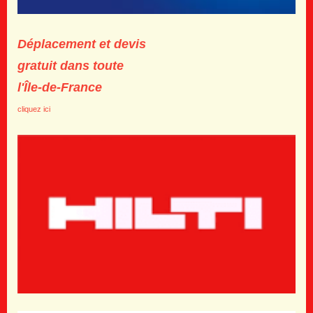
Déplacement et devis
gratuit
dans toute
l'Île-de-France
cliquez ici